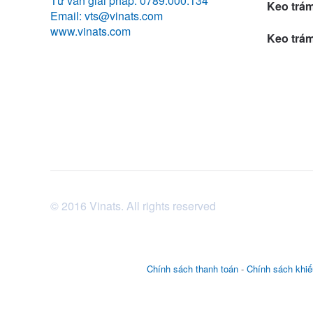
Tư vấn giải pháp: 0789.000.134
Keo trá
Email: vts@vinats.com
www.vinats.com
Keo trá
© 2016 Vinats. All rights reserved
Chính sách thanh toán
-
Chính sách khiế