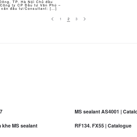
Đông, TP. Hà Nội Chủ đầu
: Công ty CP Đầu tư Văn Phú –
 vấn đầu tư/Consultant: […]
1
2
3
47
MS sealant AS4001 | Catal
 khe MS sealant
RF134. FX55 | Catalogue