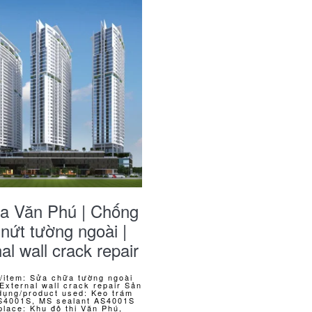
ria Văn Phú | Chống
nứt tường ngoài |
al wall crack repair
/item: Sửa chữa tường ngoài
 External wall crack repair Sản
dụng/product used: Keo trám
AS4001S, MS sealant AS4001S
place: Khu đô thị Văn Phú,