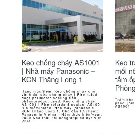
Keo chống cháy AS1001
Keo tr
| Nhà máy Panasonic –
mối n
KCN Thăng Long 1
tấm ốp
Phòn
Hạng mục/item: Keo chống cháy cho
vành đai cửa chống cháy | Fire rated
door perimeter sealing Sản
Trám khe 
phẩm/product used: Keo chống cháy
panel joi
AS1001 | Fire retardant sealant AS1001
AS4001
Địa điểm/place: Nhà máy Panasonic,
KCN Thăng Long 1. Chủ đầu tư/client:
Panasonic Vietnam Năm thực hiện/year:
2020 Nhà thầu thi công/applied by: Viet
Phat