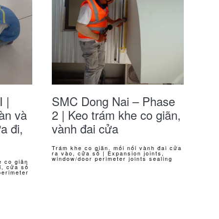
 |
SMC Dong Nai – Phase
àn và
2 | Keo trám khe co giãn,
a đi,
vành đai cửa
Trám khe co giãn, mối nối vành đai cửa
ra vào, cửa sổ | Expansion joints,
window/door perimeter joints sealing
e co giãn
i, cửa sổ
perimeter