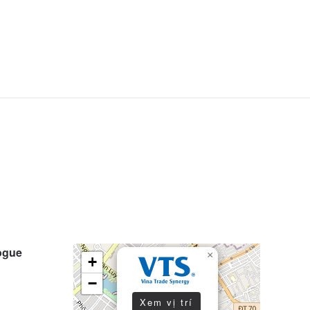
ogue
×
+
−
Xem vị trí