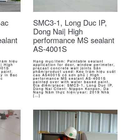
Bac
SMC3-1, Long Duc IP,
Dong Nai| High
alant
performance MS sealant
AS-4001S
rám hiệu
Hạng mục/item: Paintable sealant
| High
application for door, window perimeter,
001S
precast concrete wall joints Sản
 paint.
phẩm/product used: Keo trám hiệu suất
ry in Bac
cao AS4001S có sơn phủ | High
ực
performance MS sealant AS-4001S
painted over with water based paint.
Địa điểm/place: SMC3-1, Long Duc IP,
Dong Nai Client: Nippon Konpon, Da
Nang Năm thực hiện/year: 2019 Nhà
[…]