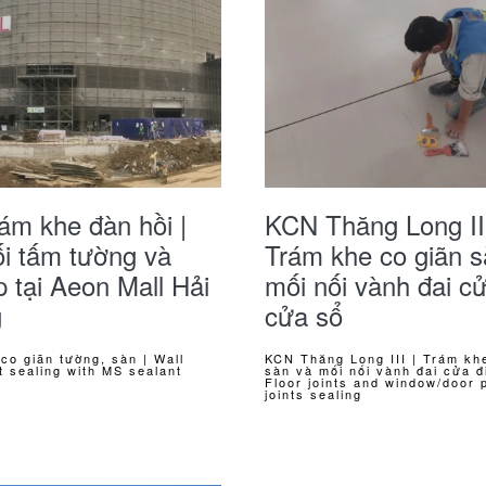
ám khe đàn hồi |
KCN Thăng Long III
ối tấm tường và
Trám khe co giãn s
 tại Aeon Mall Hải
mối nối vành đai cử
g
cửa sổ
co giãn tường, sàn | Wall
KCN Thăng Long III | Trám kh
nt sealing with MS sealant
sàn và mối nối vành đai cửa đ
Floor joints and window/door 
joints sealing