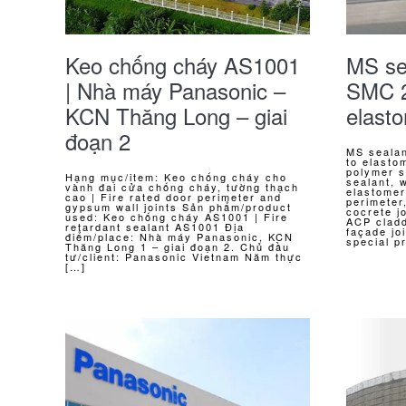
Keo chống cháy AS1001
MS se
| Nhà máy Panasonic –
SMC 2
KCN Thăng Long – giai
elasto
đoạn 2
MS sealan
to elasto
polymer s
Hạng mục/item: Keo chống cháy cho
sealant, 
vành đai cửa chống cháy, tường thạch
elastomer
cao | Fire rated door perimeter and
perimeter,
gypsum wall joints Sản phẩm/product
cocrete jo
used: Keo chống cháy AS1001 | Fire
ACP cladd
retardant sealant AS1001 Địa
façade jo
điểm/place: Nhà máy Panasonic, KCN
special p
Thăng Long 1 – giai đoạn 2. Chủ đầu
tư/client: Panasonic Vietnam Năm thực
[…]