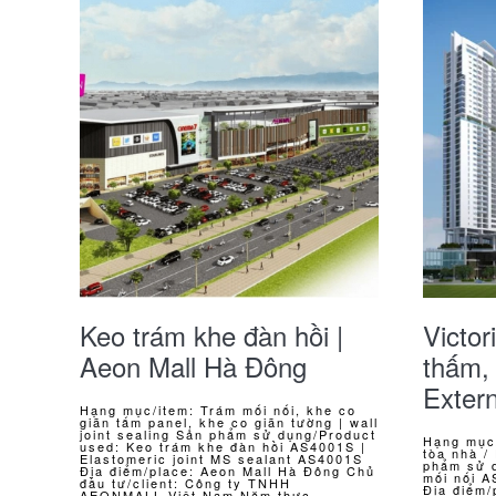
Keo trám khe đàn hồi |
Victo
Aeon Mall Hà Đông
thấm, 
Extern
Hạng mục/item: Trám mối nối, khe co
giãn tấm panel, khe co giãn tường | wall
joint sealing Sản phẩm sử dụng/Product
Hạng mục
used: Keo trám khe đàn hồi AS4001S |
tòa nhà /
Elastomeric joint MS sealant AS4001S
phẩm sử 
Địa điểm/place: Aeon Mall Hà Đông Chủ
mối nối 
đầu tư/client: Công ty TNHH
Địa điểm/
AEONMALL Việt Nam Năm thực