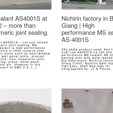
alant AS4001S at
Nichirin factory in 
 – more than
Giang | High
meric joint sealing.
performance MS se
AS-4001S
t AS4001S – not just limited
meric joint sealing. MS
ealant is high performance
Sản phẩm/product used: Keo t
which is often used to seal
suất cao AS4001S có sơn phủ 
ic joints such as door/window
performance MS sealant AS-4
 wall panel joints, precast
painted over with water based
ints, floor expansion joint,
Địa điểm/place: Nichirin facto
ing, stone, metal panel
Giang Client: Nichirin Năm th
ints etc. However in this
hiện/year: 2020 Nhà thầu thi
roject of SMC 2-2, […]
công/applied by: LT & Felcon